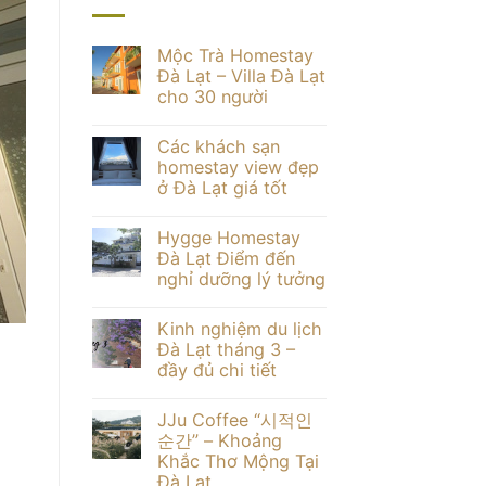
Mộc Trà Homestay
Đà Lạt – Villa Đà Lạt
cho 30 người
Không
có
Các khách sạn
bình
BLOG DU LỊCH DU LỊCH HOMESTAY ĐÀ LẠT 
luận
homestay view đẹp
Các khách sạn homestay view
ở
ở Đà Lạt giá tốt
Mộc
Trà
Không
Homestay
Các khách sạn homestay view đẹp ở Đà Lạt 
có
Đà
Hygge Homestay
bình
Lạt
luận
Đà Lạt Điểm đến
–
TIẾP TỤC ĐỌ
ở
Villa
nghỉ dưỡng lý tưởng
Các
Đà
khách
Lạt
Không
sạn
cho
có
homestay
Kinh nghiệm du lịch
30
bình
view
người
luận
Đà Lạt tháng 3 –
đẹp
ở
ở
đầy đủ chi tiết
Hygge
Đà
Homestay
Lạt
Không
Đà
giá
có
Lạt
JJu Coffee “시적인
tốt
bình
Điểm
luận
순간” – Khoảng
đến
ở
d
nghỉ
Khắc Thơ Mộng Tại
Kinh
dưỡng
nghiệm
Đà Lạt
lý