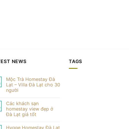
TEST NEWS
TAGS
Mộc Trà Homestay Đà
2
Lạt – Villa Đà Lạt cho 30
người
Không
có
Các khách sạn
bình
luận
2
homestay view đẹp ở
ở
Đà Lạt giá tốt
Mộc
Trà
Không
Homestay
có
Đà
Hygge Homestay Đà Lạt
bình