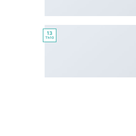
13
Th10