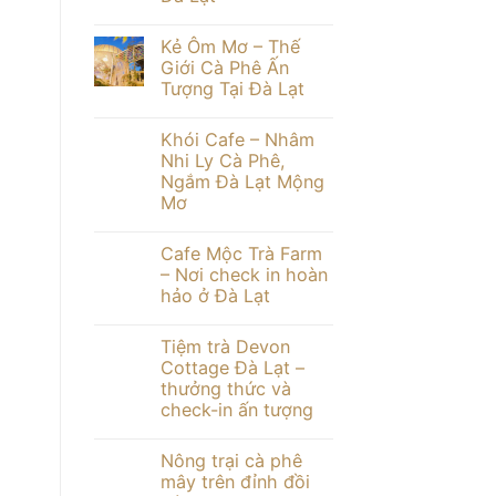
du
tưởng
lịch
Không
Đà
có
Kẻ Ôm Mơ – Thế
Lạt
bình
tháng
luận
Giới Cà Phê Ấn
ở
3
Tượng Tại Đà Lạt
JJu
–
Coffee
đầy
Không
“시
đủ
có
적
chi
Khói Cafe – Nhâm
bình
인
tiết
luận
Nhi Ly Cà Phê,
순
ở
간”
Ngắm Đà Lạt Mộng
Kẻ
–
Ôm
Mơ
Khoảng
Mơ
Khắc
–
Không
Thơ
Thế
có
Mộng
Cafe Mộc Trà Farm
Giới
bình
Tại
Cà
luận
– Nơi check in hoàn
Đà
ở
Phê
Lạt
hảo ở Đà Lạt
Khói
Ấn
Cafe
Tượng
Không
–
Tại
có
Nhâm
Đà
Tiệm trà Devon
bình
Nhi
Lạt
luận
Cottage Đà Lạt –
Ly
ở
Cà
thưởng thức và
Cafe
Phê,
Mộc
check-in ấn tượng
Ngắm
Trà
Đà
Farm
Không
Lạt
–
có
Mộng
Nông trại cà phê
Nơi
bình
Mơ
check
luận
mây trên đỉnh đồi
ở
in