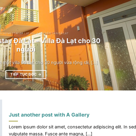
CH HOMESTAY ĐÀ LẠT VILLA NGUYÊN CĂN ĐÀ LẠT
ay Đà Lạt – Villa Đà Lạt cho 30
người
một villa Đà Lạt cho 30 người vừa rộng rãi, [...]
TIẾP TỤC ĐỌC
→
Just another post with A Gallery
Lorem ipsum dolor sit amet, consectetur adipiscing elit. In se
vulputate massa. Fusce ante magna, [...]