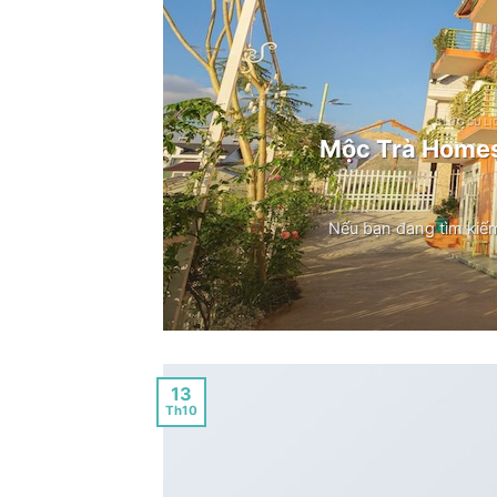
BLOG DU LỊ
Mộc Trà Homest
Nếu bạn đang tìm kiếm 
13
Th10