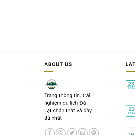
ABOUT US
LA
23
Th1
Trang thông tin, trải
nghiệm du lịch Đà
22
Lạt chân thật và đầy
Th1
đủ nhất
19