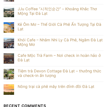
30
đẹp
Hygge
Không
người
ở
Homestay
có
JJu Coffee “시적인순간” – Khoảng Khắc Thơ
Đà
Đà
bình
Lạt
Lạt
luận
Mộng Tại Đà Lạt
giá
Điểm
ở
tốt
đến
Kinh
Không
nghỉ
nghiệm
có
Kẻ Ôm Mơ – Thế Giới Cà Phê Ấn Tượng Tại Đà
dưỡng
du
bình
lý
lịch
luận
Lạt
tưởng
Đà
ở
Lạt
JJu
Không
tháng
Coffee
có
Khói Cafe – Nhâm Nhi Ly Cà Phê, Ngắm Đà Lạt
3
“시
bình
–
적
luận
Mộng Mơ
đầy
인
ở
đủ
순
Kẻ
Không
chi
간”
Ôm
có
Cafe Mộc Trà Farm – Nơi check in hoàn hảo ở
tiết
–
Mơ
bình
Khoảng
–
luận
Đà Lạt
Khắc
Thế
ở
Thơ
Giới
Khói
Không
Mộng
Cà
Cafe
có
Tiệm trà Devon Cottage Đà Lạt – thưởng thức
Tại
Phê
–
bình
Đà
Ấn
Nhâm
luận
và check-in ấn tượng
Lạt
Tượng
Nhi
ở
Tại
Ly
Cafe
Không
Đà
Cà
Mộc
có
Nông trại cà phê mây trên đỉnh đồi Đà Lạt
Lạt
Phê,
Trà
bình
Ngắm
Farm
luận
Không
Đà
–
ở
có
Lạt
Nơi
Tiệm
bình
Mộng
check
trà
luận
Mơ
in
Devon
ở
RECENT COMMENTS
hoàn
Cottage
Nông