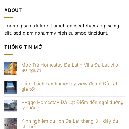
ABOUT
Lorem ipsum dolor sit amet, consectetuer adipiscing
elit, sed diam nonummy nibh euismod tincidunt.
THÔNG TIN MỚI
Mộc Trà Homestay Đà Lạt – Villa Đà Lạt cho
30 người
Không
có
Các khách sạn homestay view đẹp ở Đà Lạt
bình
luận
giá tốt
ở
Mộc
Không
Trà
có
Hygge Homestay Đà Lạt Điểm đến nghỉ dưỡng
Homestay
bình
Đà
luận
lý tưởng
Lạt
ở
–
Các
Không
Villa
khách
có
Kinh nghiệm du lịch Đà Lạt tháng 3 – đầy đủ
Đà
sạn
bình
Lạt
homestay
luận
chi tiết
cho
view
ở