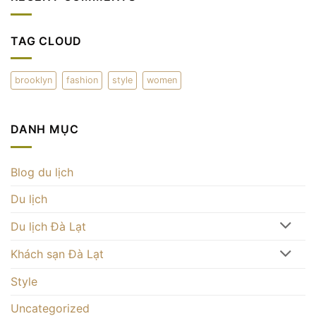
hảo
Đà
trại
ở
Lạt
cà
Đà
–
phê
Lạt
thưởng
mây
TAG CLOUD
thức
trên
và
đỉnh
check-
đồi
in
Đà
ấn
brooklyn
fashion
style
women
Lạt
tượng
DANH MỤC
Blog du lịch
Du lịch
Du lịch Đà Lạt
Khách sạn Đà Lạt
Style
Uncategorized