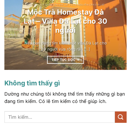
BLOG DU LỊCH HOMESTAY ĐÀ LẠT VILLA NGUYÊN CĂN ĐÀ LẠT
Mộc Trà Homestay Đà
Lạt – Villa Đà Lạt cho 30
người
Nếu bạn đang tìm kiếm một villa Đà Lạt cho
30 người vừa rộng rãi, [...]
TIẾP TỤC ĐỌC
→
Không tìm thấy gì
Dường như chúng tôi không thể tìm thấy những gì bạn
đang tìm kiếm. Có lẽ tìm kiếm có thể giúp ích.