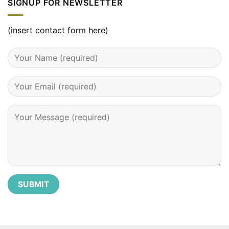
SIGNUP FOR NEWSLETTER
tháng
3
–
đầy
(insert contact form here)
đủ
chi
tiết