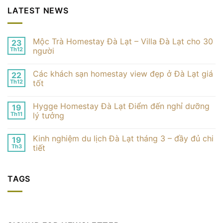
LATEST NEWS
Mộc Trà Homestay Đà Lạt – Villa Đà Lạt cho 30
23
Th12
người
Không
có
Các khách sạn homestay view đẹp ở Đà Lạt giá
22
bình
luận
Th12
tốt
ở
Mộc
Không
Trà
có
Hygge Homestay Đà Lạt Điểm đến nghỉ dưỡng
19
Homestay
bình
Đà
luận
Th11
lý tưởng
Lạt
ở
–
Các
Không
Villa
khách
có
Kinh nghiệm du lịch Đà Lạt tháng 3 – đầy đủ chi
19
Đà
sạn
bình
Lạt
homestay
luận
Th3
tiết
cho
view
ở
30
đẹp
Hygge
Không
người
ở
Homestay
có
Đà
Đà
bình
TAGS
Lạt
Lạt
luận
giá
Điểm
ở
tốt
đến
Kinh
nghỉ
nghiệm
dưỡng
du
lý
lịch
tưởng
Đà
Lạt