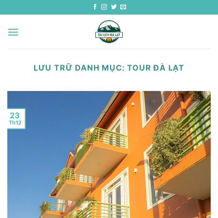
Bỏ
qua
nội
dung
LƯU TRỮ DANH MỤC:
TOUR ĐÀ LẠT
23
Th12