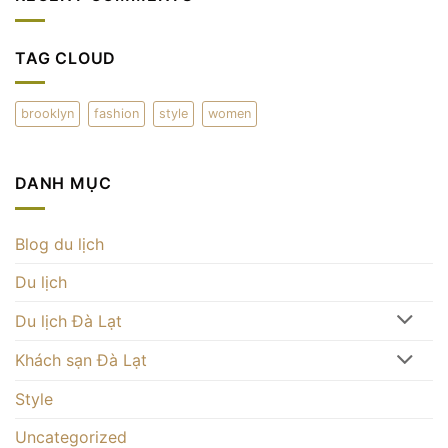
hảo
Đà
trại
ở
Lạt
cà
Đà
–
phê
Lạt
thưởng
mây
TAG CLOUD
thức
trên
và
đỉnh
check-
đồi
in
Đà
ấn
brooklyn
fashion
style
women
Lạt
tượng
DANH MỤC
Blog du lịch
Du lịch
Du lịch Đà Lạt
Khách sạn Đà Lạt
Style
Uncategorized