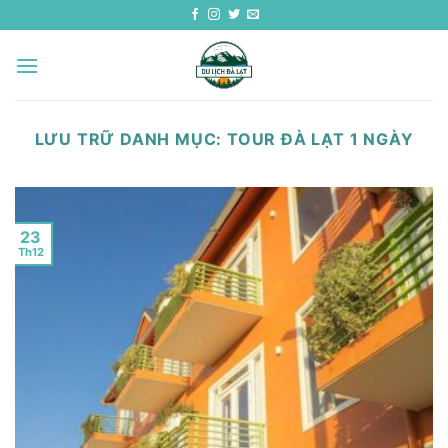
Bỏ
qua
nội
dung
LƯU TRỮ DANH MỤC:
TOUR ĐÀ LẠT 1 NGÀY
23
Th12