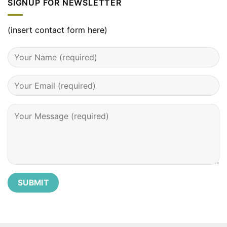
SIGNUP FOR NEWSLETTER
tháng
3
–
đầy
(insert contact form here)
đủ
chi
tiết