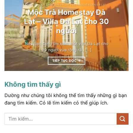
BLOG DU LỊCH HOMESTAY ĐÀ LẠT VILLA NGUYÊN CĂN ĐÀ LẠT
Mộc Trà Homestay Đà
Lạt – Villa Đà Lạt cho 30
người
Nếu bạn đang tìm kiếm một villa Đà Lạt cho
30 người vừa rộng rãi, [...]
TIẾP TỤC ĐỌC
→
Không tìm thấy gì
Dường như chúng tôi không thể tìm thấy những gì bạn
đang tìm kiếm. Có lẽ tìm kiếm có thể giúp ích.