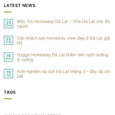
LATEST NEWS
Mộc Trà Homestay Đà Lạt – Villa Đà Lạt cho 30
23
Th12
người
Không
có
Các khách sạn homestay view đẹp ở Đà Lạt giá
22
bình
luận
Th12
tốt
ở
Mộc
Không
Trà
có
Hygge Homestay Đà Lạt Điểm đến nghỉ dưỡng
19
Homestay
bình
Đà
luận
Th11
lý tưởng
Lạt
ở
–
Các
Không
Villa
khách
có
Kinh nghiệm du lịch Đà Lạt tháng 3 – đầy đủ chi
19
Đà
sạn
bình
Lạt
homestay
luận
Th3
tiết
cho
view
ở
30
đẹp
Hygge
Không
người
ở
Homestay
có
Đà
Đà
bình
TAGS
Lạt
Lạt
luận
giá
Điểm
ở
tốt
đến
Kinh
nghỉ
nghiệm
dưỡng
du
lý
lịch
tưởng
Đà
Lạt