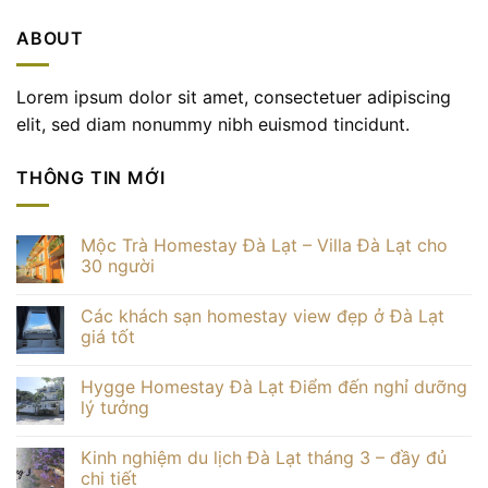
ABOUT
Lorem ipsum dolor sit amet, consectetuer adipiscing
elit, sed diam nonummy nibh euismod tincidunt.
THÔNG TIN MỚI
Mộc Trà Homestay Đà Lạt – Villa Đà Lạt cho
30 người
Không
có
Các khách sạn homestay view đẹp ở Đà Lạt
bình
luận
giá tốt
ở
Mộc
Không
Trà
có
Hygge Homestay Đà Lạt Điểm đến nghỉ dưỡng
Homestay
bình
Đà
luận
lý tưởng
Lạt
ở
–
Các
Không
Villa
khách
có
Kinh nghiệm du lịch Đà Lạt tháng 3 – đầy đủ
Đà
sạn
bình
Lạt
homestay
luận
chi tiết
cho
view
ở