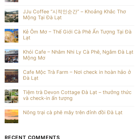
30
đẹp
Hygge
Không
người
ở
Homestay
có
JJu Coffee “시적인순간” – Khoảng Khắc Thơ
Đà
Đà
bình
Lạt
Lạt
luận
Mộng Tại Đà Lạt
giá
Điểm
ở
tốt
đến
Kinh
Không
nghỉ
nghiệm
có
Kẻ Ôm Mơ – Thế Giới Cà Phê Ấn Tượng Tại Đà
dưỡng
du
bình
lý
lịch
luận
Lạt
tưởng
Đà
ở
Lạt
JJu
Không
tháng
Coffee
có
Khói Cafe – Nhâm Nhi Ly Cà Phê, Ngắm Đà Lạt
3
“시
bình
–
적
luận
Mộng Mơ
đầy
인
ở
đủ
순
Kẻ
Không
chi
간”
Ôm
có
Cafe Mộc Trà Farm – Nơi check in hoàn hảo ở
tiết
–
Mơ
bình
Khoảng
–
luận
Đà Lạt
Khắc
Thế
ở
Thơ
Giới
Khói
Không
Mộng
Cà
Cafe
có
Tiệm trà Devon Cottage Đà Lạt – thưởng thức
Tại
Phê
–
bình
Đà
Ấn
Nhâm
luận
và check-in ấn tượng
Lạt
Tượng
Nhi
ở
Tại
Ly
Cafe
Không
Đà
Cà
Mộc
có
Nông trại cà phê mây trên đỉnh đồi Đà Lạt
Lạt
Phê,
Trà
bình
Ngắm
Farm
luận
Không
Đà
–
ở
có
Lạt
Nơi
Tiệm
bình
Mộng
check
trà
luận
Mơ
in
Devon
ở
RECENT COMMENTS
hoàn
Cottage
Nông