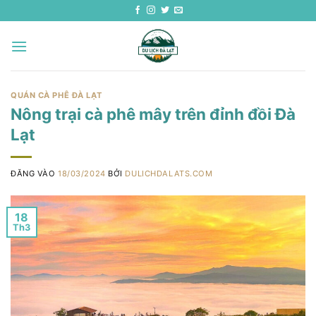
Bỏ
qua
nội
dung
QUÁN CÀ PHÊ ĐÀ LẠT
Nông trại cà phê mây trên đỉnh đồi Đà
Lạt
ĐĂNG VÀO
18/03/2024
BỞI
DULICHDALATS.COM
18
Th3