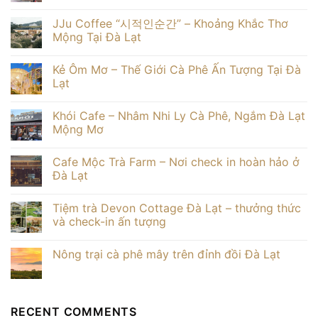
30
đẹp
Hygge
Không
người
ở
Homestay
có
JJu Coffee “시적인순간” – Khoảng Khắc Thơ
Đà
Đà
bình
Lạt
Lạt
luận
Mộng Tại Đà Lạt
giá
Điểm
ở
tốt
đến
Kinh
Không
nghỉ
nghiệm
có
Kẻ Ôm Mơ – Thế Giới Cà Phê Ấn Tượng Tại Đà
dưỡng
du
bình
lý
lịch
luận
Lạt
tưởng
Đà
ở
Lạt
JJu
Không
tháng
Coffee
có
Khói Cafe – Nhâm Nhi Ly Cà Phê, Ngắm Đà Lạt
3
“시
bình
–
적
luận
Mộng Mơ
đầy
인
ở
đủ
순
Kẻ
Không
chi
간”
Ôm
có
Cafe Mộc Trà Farm – Nơi check in hoàn hảo ở
tiết
–
Mơ
bình
Khoảng
–
luận
Đà Lạt
Khắc
Thế
ở
Thơ
Giới
Khói
Không
Mộng
Cà
Cafe
có
Tiệm trà Devon Cottage Đà Lạt – thưởng thức
Tại
Phê
–
bình
Đà
Ấn
Nhâm
luận
và check-in ấn tượng
Lạt
Tượng
Nhi
ở
Tại
Ly
Cafe
Không
Đà
Cà
Mộc
có
Nông trại cà phê mây trên đỉnh đồi Đà Lạt
Lạt
Phê,
Trà
bình
Ngắm
Farm
luận
Không
Đà
–
ở
có
Lạt
Nơi
Tiệm
bình
Mộng
check
trà
luận
Mơ
in
Devon
ở
RECENT COMMENTS
hoàn
Cottage
Nông