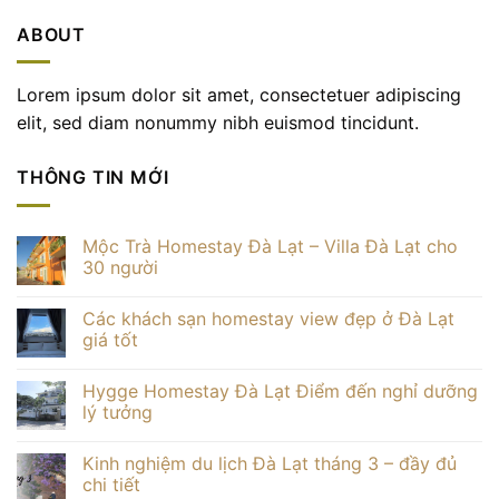
ABOUT
Lorem ipsum dolor sit amet, consectetuer adipiscing
elit, sed diam nonummy nibh euismod tincidunt.
THÔNG TIN MỚI
Mộc Trà Homestay Đà Lạt – Villa Đà Lạt cho
30 người
Không
có
Các khách sạn homestay view đẹp ở Đà Lạt
bình
luận
giá tốt
ở
Mộc
Không
Trà
có
Hygge Homestay Đà Lạt Điểm đến nghỉ dưỡng
Homestay
bình
Đà
luận
lý tưởng
Lạt
ở
–
Các
Không
Villa
khách
có
Kinh nghiệm du lịch Đà Lạt tháng 3 – đầy đủ
Đà
sạn
bình
Lạt
homestay
luận
chi tiết
cho
view
ở