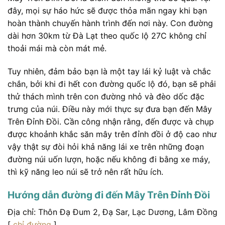
đây, mọi sự háo hức sẽ được thỏa mãn ngay khi bạn
hoàn thành chuyến hành trình đến nơi này. Con đường
dài hơn 30km từ Đà Lạt theo quốc lộ 27C không chỉ
thoải mái mà còn mát mẻ.
Tuy nhiên, đảm bảo bạn là một tay lái kỷ luật và chắc
chắn, bởi khi đi hết con đường quốc lộ đó, bạn sẽ phải
thử thách mình trên con đường nhỏ và đèo dốc đặc
trưng của núi. Điều này mới thực sự đưa bạn đến Mây
Trên Đỉnh Đồi. Cần công nhận rằng, đến được và chụp
được khoảnh khắc săn mây trên đỉnh đồi ở độ cao như
vậy thật sự đòi hỏi khả năng lái xe trên những đoạn
đường núi uốn lượn, hoặc nếu không đi bằng xe máy,
thì kỹ năng leo núi sẽ trở nên rất hữu ích.
Hướng dẫn đường đi đến Mây Trên Đỉnh Đồi
Địa chỉ: Thôn Đạ Đum 2, Đạ Sar, Lạc Dương, Lâm Đồng
[
chỉ đường
]