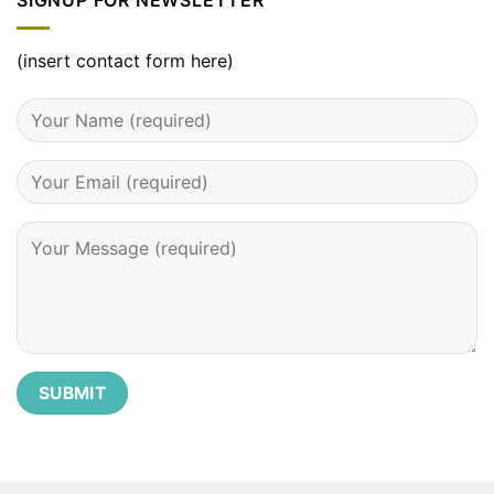
SIGNUP FOR NEWSLETTER
tháng
3
–
đầy
(insert contact form here)
đủ
chi
tiết