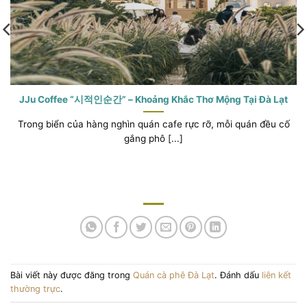
JJu Coffee “시적인순간” – Khoảng Khắc Thơ Mộng Tại Đà Lạt
Trong biển của hàng nghìn quán cafe rực rỡ, mỗi quán đều cố
gắng phô [...]
Bài viết này được đăng trong
Quán cà phê Đà Lạt
. Đánh dấu
liên kết
thường trực
.