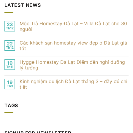
LATEST NEWS
Mộc Trà Homestay Đà Lạt – Villa Đà Lạt cho 30
23
Th12
người
Không
có
Các khách sạn homestay view đẹp ở Đà Lạt giá
22
bình
luận
Th12
tốt
ở
Mộc
Không
Trà
có
Hygge Homestay Đà Lạt Điểm đến nghỉ dưỡng
19
Homestay
bình
Đà
luận
Th11
lý tưởng
Lạt
ở
–
Các
Không
Villa
khách
có
Kinh nghiệm du lịch Đà Lạt tháng 3 – đầy đủ chi
19
Đà
sạn
bình
Lạt
homestay
luận
Th3
tiết
cho
view
ở
30
đẹp
Hygge
Không
người
ở
Homestay
có
Đà
Đà
bình
TAGS
Lạt
Lạt
luận
giá
Điểm
ở
tốt
đến
Kinh
nghỉ
nghiệm
dưỡng
du
lý
lịch
tưởng
Đà
Lạt