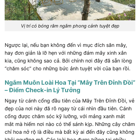
Vị trí có bóng râm ngắm phong cảnh tuyệt đẹp
Ngược lại, nếu bạn không đến vì mục đích săn mây,
hay đơn giản là lỡ hẹn với những đám mây xinh xắn
kia, cũng không sao cả. Bởi chính nơi đây đã sẵn lòng
“chăm sóc” cho những bức ảnh tuyệt vời của bạn rồi.
Ngắm Muôn Loài Hoa Tại “Mây Trên Đỉnh Đồi“
– Điểm Check-in Lý Tưởng
Ngay từ cánh cổng đầu tiên của Mây Trên Đỉnh Đồi, vẻ
đẹp của nơi này đã rõ ngay từ cái nhìn đầu tiên. Cánh
cổng được chăm sóc kỹ lưỡng, với mảng xanh mát
mắt mà hiếm nơi nào có thể sánh kịp. Những cây chăm
chỉ hoa nở rộ là điều mà bất kỳ ai đến đây cũng không
khỏi ngưỡng mộ. Các loài hoa được trồng tại nhiều