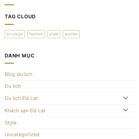
hảo
Đà
trại
ở
Lạt
cà
Đà
–
phê
Lạt
thưởng
mây
TAG CLOUD
thức
trên
và
đỉnh
check-
đồi
in
Đà
ấn
brooklyn
fashion
style
women
Lạt
tượng
DANH MỤC
Blog du lịch
Du lịch
Du lịch Đà Lạt
Khách sạn Đà Lạt
Style
Uncategorized