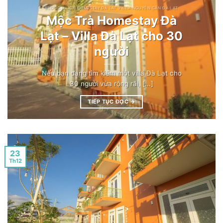
BLOG DU LỊCH HOMESTAY ĐÀ LẠT VILLA NGUYÊN CĂN ĐÀ LẠT
Mộc Trà Homestay Đà
Lạt – Villa Đà Lạt cho 30
người
Nếu bạn đang tìm kiếm một villa Đà Lạt cho
30 người vừa rộng rãi, [...]
TIẾP TỤC ĐỌC
→
23
Th12