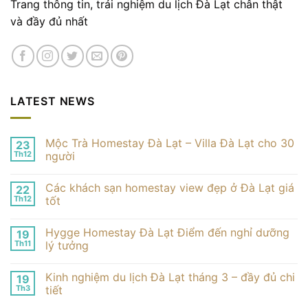
Trang thông tin, trải nghiệm du lịch Đà Lạt chân thật
và đầy đủ nhất
LATEST NEWS
Mộc Trà Homestay Đà Lạt – Villa Đà Lạt cho 30
23
Th12
người
Không
có
Các khách sạn homestay view đẹp ở Đà Lạt giá
22
bình
luận
Th12
tốt
ở
Mộc
Không
Trà
có
Hygge Homestay Đà Lạt Điểm đến nghỉ dưỡng
19
Homestay
bình
Đà
luận
Th11
lý tưởng
Lạt
ở
–
Các
Không
Villa
khách
có
Kinh nghiệm du lịch Đà Lạt tháng 3 – đầy đủ chi
19
Đà
sạn
bình
Lạt
homestay
luận
Th3
tiết
cho
view
ở
30
đẹp
Hygge
Không