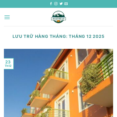
Bỏ
qua
nội
dung
LƯU TRỮ HÀNG THÁNG:
THÁNG 12 2025
23
Th12