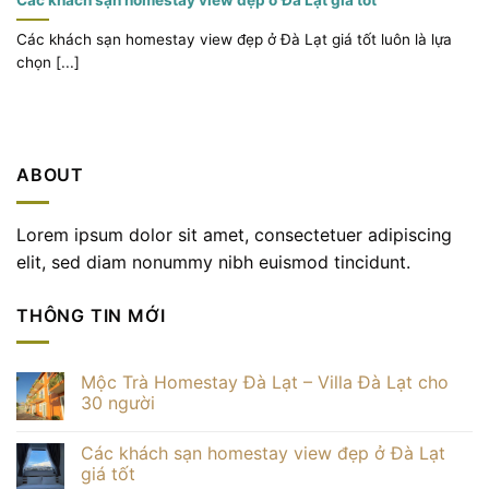
Các khách sạn homestay view đẹp ở Đà Lạt giá tốt luôn là lựa
chọn [...]
ABOUT
Lorem ipsum dolor sit amet, consectetuer adipiscing
elit, sed diam nonummy nibh euismod tincidunt.
THÔNG TIN MỚI
Mộc Trà Homestay Đà Lạt – Villa Đà Lạt cho
30 người
Không
có
Các khách sạn homestay view đẹp ở Đà Lạt
bình
luận
giá tốt
ở