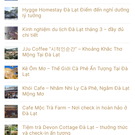
Mộc
Không
Trà
có
Hygge Homestay Đà Lạt Điểm đến nghỉ dưỡng
Homestay
bình
Đà
luận
lý tưởng
Lạt
ở
–
Các
Không
Villa
khách
có
Kinh nghiệm du lịch Đà Lạt tháng 3 – đầy đủ
Đà
sạn
bình
Lạt
homestay
luận
chi tiết
cho
view
ở
30
đẹp
Hygge
Không
người
ở
Homestay
có
JJu Coffee “시적인순간” – Khoảng Khắc Thơ
Đà
Đà
bình
Lạt
Lạt
luận
Mộng Tại Đà Lạt
giá
Điểm
ở
tốt
đến
Kinh
Không
nghỉ
nghiệm
có
Kẻ Ôm Mơ – Thế Giới Cà Phê Ấn Tượng Tại Đà
dưỡng
du
bình
lý
lịch
luận
Lạt
tưởng
Đà
ở
Lạt
JJu
Không
tháng
Coffee
có
Khói Cafe – Nhâm Nhi Ly Cà Phê, Ngắm Đà Lạt
3
“시
bình
–
적
luận
Mộng Mơ
đầy
인
ở
đủ
순
Kẻ
Không
chi
간”
Ôm
có
Cafe Mộc Trà Farm – Nơi check in hoàn hảo ở
tiết
–
Mơ
bình
Khoảng
–
luận
Đà Lạt
Khắc
Thế
ở
Thơ
Giới
Khói
Không
Mộng
Cà
Cafe
có
Tiệm trà Devon Cottage Đà Lạt – thưởng thức
Tại
Phê
–
bình
Đà
Ấn
Nhâm
luận
và check-in ấn tượng