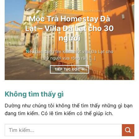
BLOG DU LỊCH HOMESTAY ĐÀ LẠT VILLA NGUYÊN CĂN ĐÀ LẠT
Mộc Trà Homestay Đà
Lạt – Villa Đà Lạt cho 30
người
Nếu bạn đang tìm kiếm một villa Đà Lạt cho
30 người vừa rộng rãi, [...]
TIẾP TỤC ĐỌC
→
Không tìm thấy gì
Dường như chúng tôi không thể tìm thấy những gì bạn
đang tìm kiếm. Có lẽ tìm kiếm có thể giúp ích.