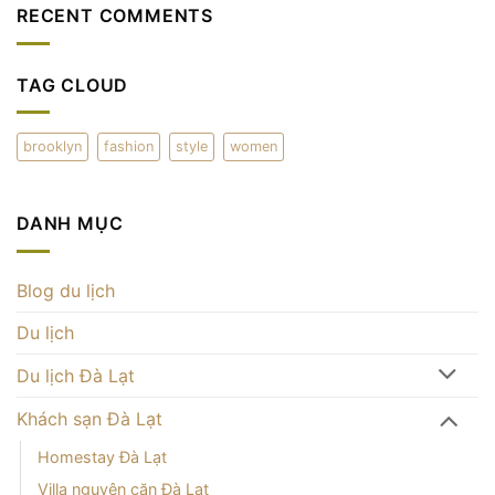
ở
RECENT COMMENTS
hoàn
Cottage
Nông
hảo
Đà
trại
ở
Lạt
cà
Đà
–
phê
Lạt
thưởng
mây
TAG CLOUD
thức
trên
và
đỉnh
check-
đồi
in
Đà
ấn
brooklyn
fashion
style
women
Lạt
tượng
DANH MỤC
Blog du lịch
Du lịch
Du lịch Đà Lạt
Khách sạn Đà Lạt
Homestay Đà Lạt
Villa nguyên căn Đà Lạt