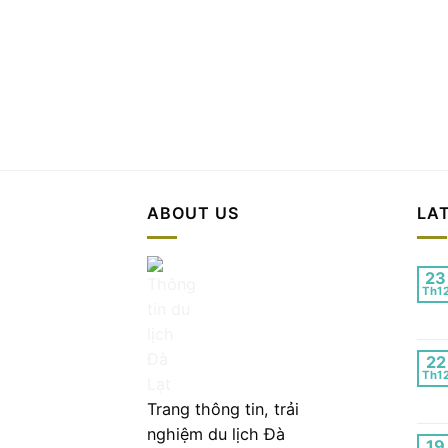
ABOUT US
LA
23
Th1
22
Th1
Trang thông tin, trải
nghiệm du lịch Đà
19