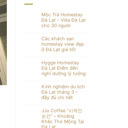
Mộc Trà Homestay
Đà Lạt – Villa Đà Lạt
cho 30 người
Không
có
Các khách sạn
bình
BLOG DU LỊCH DU LỊCH HOMESTAY ĐÀ LẠT 
luận
homestay view đẹp
Các khách sạn homestay view
ở
ở Đà Lạt giá tốt
Mộc
Trà
Không
Homestay
Các khách sạn homestay view đẹp ở Đà Lạt 
có
Đà
Hygge Homestay
bình
Lạt
luận
Đà Lạt Điểm đến
–
TIẾP TỤC ĐỌ
ở
Villa
nghỉ dưỡng lý tưởng
Các
Đà
khách
Lạt
Không
sạn
cho
có
homestay
Kinh nghiệm du lịch
30
bình
view
người
luận
Đà Lạt tháng 3 –
đẹp
ở
ở
đầy đủ chi tiết
Hygge
Đà
Homestay
Lạt
Không
Đà
giá
có
Lạt
JJu Coffee “시적인
tốt
bình
Điểm
luận
순간” – Khoảng
đến
ở
nghỉ
Khắc Thơ Mộng Tại
Kinh
dưỡng
nghiệm
Đà Lạt
lý