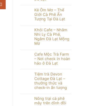
du
tưởng
lịch
Không
Đà
có
Kẻ Ôm Mơ – Thế
Lạt
bình
tháng
luận
Giới Cà Phê Ấn
ở
3
Tượng Tại Đà Lạt
JJu
–
Coffee
đầy
Không
“시
đủ
có
적
chi
Khói Cafe – Nhâm
bình
인
tiết
luận
Nhi Ly Cà Phê,
순
ở
간”
Ngắm Đà Lạt Mộng
Kẻ
–
Ôm
Mơ
Khoảng
Mơ
Khắc
–
Không
Thơ
Thế
có
Mộng
Cafe Mộc Trà Farm
Giới
bình
Tại
Cà
luận
– Nơi check in hoàn
Đà
ở
Phê
Lạt
hảo ở Đà Lạt
Khói
Ấn
Cafe
Tượng
Không
–
Tại
có
Nhâm
Đà
Tiệm trà Devon
bình
Nhi
Lạt
luận
Cottage Đà Lạt –
Ly
ở
Cà
thưởng thức và
Cafe
Phê,
Mộc
check-in ấn tượng
Ngắm
Trà
Đà
Farm
Không
Lạt
–
có
Mộng
Nông trại cà phê
Nơi
bình
Mơ
check
luận
mây trên đỉnh đồi
ở
in