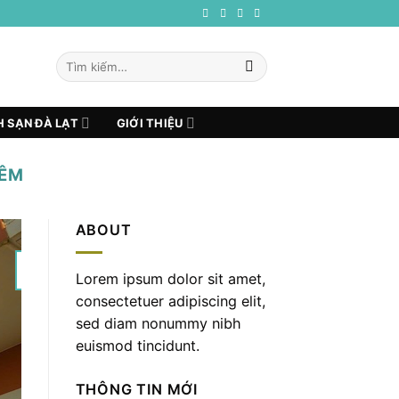
Tìm
kiếm:
 SẠN ĐÀ LẠT
GIỚI THIỆU
ĐÊM
ABOUT
22
Lorem ipsum dolor sit amet,
Th12
consectetuer adipiscing elit,
sed diam nonummy nibh
euismod tincidunt.
THÔNG TIN MỚI