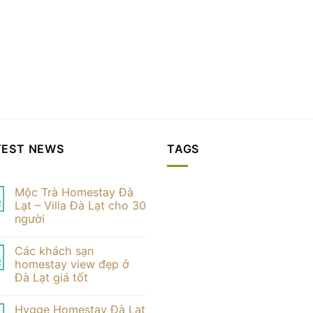
TEST NEWS
TAGS
Mộc Trà Homestay Đà
2
Lạt – Villa Đà Lạt cho 30
người
Không
có
Các khách sạn
bình
luận
2
homestay view đẹp ở
ở
Đà Lạt giá tốt
Mộc
Trà
Không
Homestay
có
Đà
Hygge Homestay Đà Lạt
bình