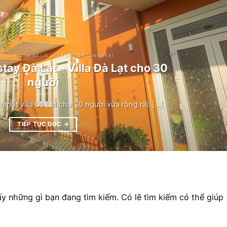
CH HOMESTAY ĐÀ LẠT VILLA NGUYÊN CĂN ĐÀ LẠT
ay Đà Lạt – Villa Đà Lạt cho 30
người
một villa Đà Lạt cho 30 người vừa rộng rãi, [...]
TIẾP TỤC ĐỌC
→
y những gì bạn đang tìm kiếm. Có lẽ tìm kiếm có thể giúp