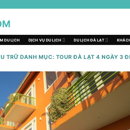
ỂM DU LỊCH
DỊCH VỤ DU LỊCH
DU LỊCH ĐÀ LẠT
KHÁCH
U TRỮ DANH MỤC:
TOUR ĐÀ LẠT 4 NGÀY 3 